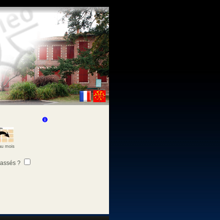
 au mois
passés ?