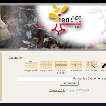
Calendrier
Vue par année
Vue par mois
Vue par
Aujourd'hui
Rechercher
Aller
semaine
Montrer les événements 
JEvents v1.5.2
Copyright © 2006-2009