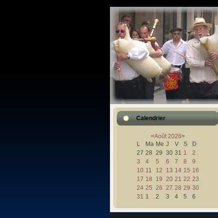
Calendrier
<
Août
2026
>
L
Ma
Me
J
V
S
D
27
28
29
30
31
1
2
3
4
5
6
7
8
9
10
11
12
13
14
15
16
17
18
19
20
21
22
23
24
25
26
27
28
29
30
31
1
2
3
4
5
6