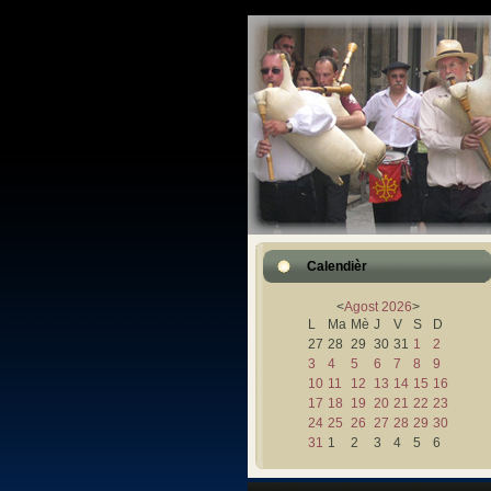
Calendièr
<
Agost
2026
>
L
Ma
Mè
J
V
S
D
27
28
29
30
31
1
2
3
4
5
6
7
8
9
10
11
12
13
14
15
16
17
18
19
20
21
22
23
24
25
26
27
28
29
30
31
1
2
3
4
5
6