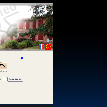
 al mes
?