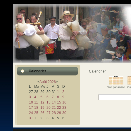
Calendrier
Calendrier
<
Août
2026
>
L
Ma
Me
J
V
S
D
Vue par année
Vue
27
28
29
30
31
1
2
3
4
5
6
7
8
9
10
11
12
13
14
15
16
17
18
19
20
21
22
23
24
25
26
27
28
29
30
31
1
2
3
4
5
6