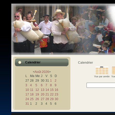
Calendrier
Calendrier
<
Août
2026
>
L
Ma
Me
J
V
S
D
Vue par année
Vue
27
28
29
30
31
1
2
3
4
5
6
7
8
9
10
11
12
13
14
15
16
17
18
19
20
21
22
23
24
25
26
27
28
29
30
31
1
2
3
4
5
6