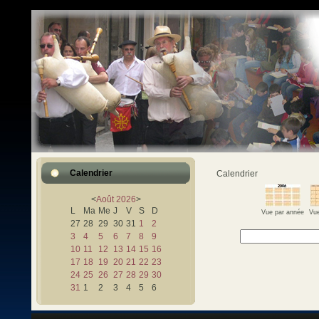
Calendrier
Calendrier
<
Août
2026
>
L
Ma
Me
J
V
S
D
Vue par année
Vue
27
28
29
30
31
1
2
3
4
5
6
7
8
9
10
11
12
13
14
15
16
17
18
19
20
21
22
23
24
25
26
27
28
29
30
31
1
2
3
4
5
6