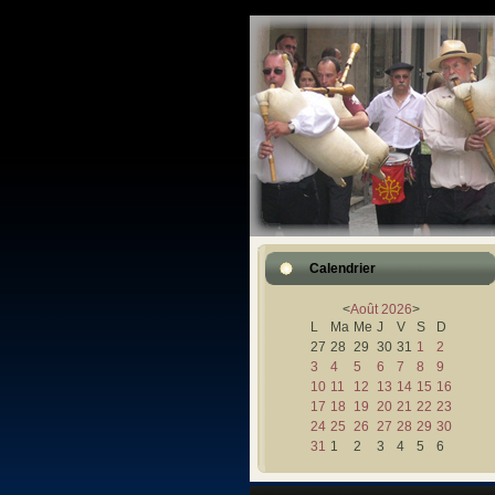
Calendrier
<
Août
2026
>
L
Ma
Me
J
V
S
D
27
28
29
30
31
1
2
3
4
5
6
7
8
9
10
11
12
13
14
15
16
17
18
19
20
21
22
23
24
25
26
27
28
29
30
31
1
2
3
4
5
6