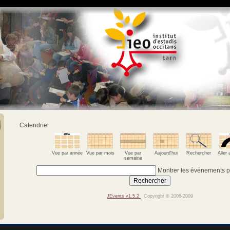
Calendrier
Vue par année
Vue par mois
Vue par
Aujourd'hui
Rechercher
Aller
semaine
Montrer les événements 
JEvents v1.5.2
Copyright © 2006-2009