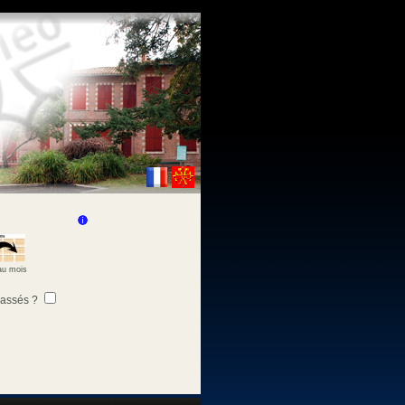
 au mois
passés ?