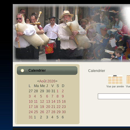
Calendrier
Calendrier
<
Août
2026
>
L
Ma
Me
J
V
S
D
Vue par année
Vue
27
28
29
30
31
1
2
3
4
5
6
7
8
9
10
11
12
13
14
15
16
17
18
19
20
21
22
23
24
25
26
27
28
29
30
31
1
2
3
4
5
6