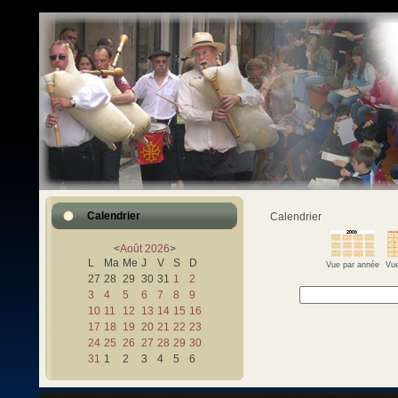
Calendrier
Calendrier
<
Août
2026
>
L
Ma
Me
J
V
S
D
Vue par année
Vue
27
28
29
30
31
1
2
3
4
5
6
7
8
9
10
11
12
13
14
15
16
17
18
19
20
21
22
23
24
25
26
27
28
29
30
31
1
2
3
4
5
6