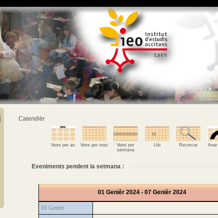
Calendièr
Veire per an
Veire per mes
Veire per
Uèi
Recercar
Anar
setmana
Eveniments pendent la setmana :
01 Genièr 2024 - 07 Genièr 2024
01 Genièr