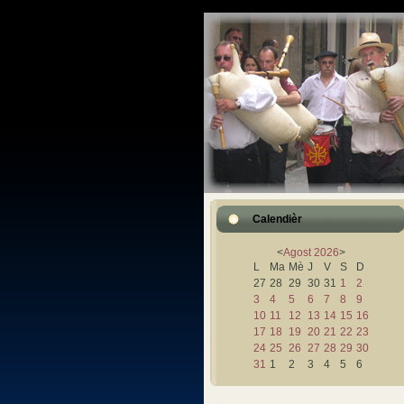
Calendièr
<
Agost
2026
>
L
Ma
Mè
J
V
S
D
27
28
29
30
31
1
2
3
4
5
6
7
8
9
10
11
12
13
14
15
16
17
18
19
20
21
22
23
24
25
26
27
28
29
30
31
1
2
3
4
5
6