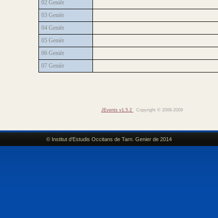
02 Genièr
03 Genièr
04 Genièr
05 Genièr
06 Genièr
07 Genièr
JEvents v1.5.2
Copyright © 2006-2009
© Institut d'Estudis Occitans de Tarn. Genier de 2014