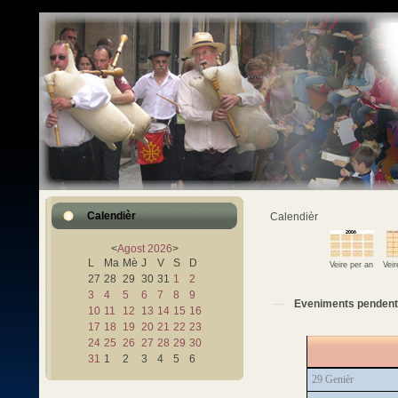
Calendièr
Calendièr
<
Agost
2026
>
L
Ma
Mè
J
V
S
D
Veire per an
Vei
27
28
29
30
31
1
2
3
4
5
6
7
8
9
Eveniments pendent 
10
11
12
13
14
15
16
17
18
19
20
21
22
23
24
25
26
27
28
29
30
31
1
2
3
4
5
6
29 Genièr