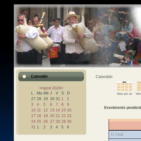
Calendièr
Calendièr
<
Agost
2026
>
L
Ma
Mè
J
V
S
D
Veire per an
Vei
27
28
29
30
31
1
2
3
4
5
6
7
8
9
Eveniments pendent 
10
11
12
13
14
15
16
17
18
19
20
21
22
23
24
25
26
27
28
29
30
31
1
2
3
4
5
6
13 Abril