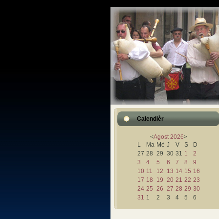
Calendièr
<
Agost
2026
>
L
Ma
Mè
J
V
S
D
27
28
29
30
31
1
2
3
4
5
6
7
8
9
10
11
12
13
14
15
16
17
18
19
20
21
22
23
24
25
26
27
28
29
30
31
1
2
3
4
5
6