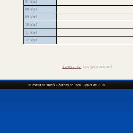
07 Abril
08 Abril
09 Abril
10 Abril
11 Abril
12 Abril
JEvents v1.5.2
Copyright © 2006-2009
© Institut d'Estudis Occitans de Tarn. Genier de 2014