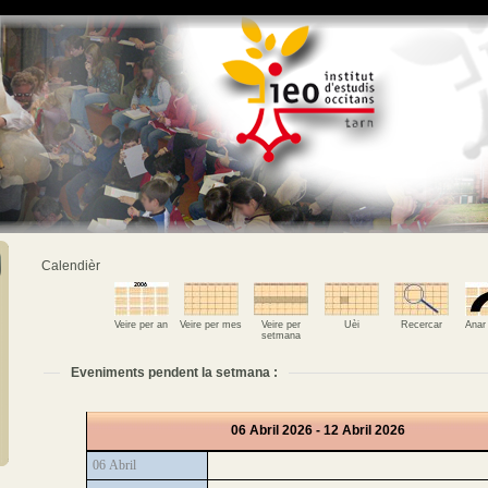
Calendièr
Veire per an
Veire per mes
Veire per
Uèi
Recercar
Anar
setmana
Eveniments pendent la setmana :
06 Abril 2026 - 12 Abril 2026
06 Abril