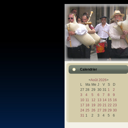
Calendrier
<
Août
2026
>
L
Ma
Me
J
V
S
D
27
28
29
30
31
1
2
3
4
5
6
7
8
9
10
11
12
13
14
15
16
17
18
19
20
21
22
23
24
25
26
27
28
29
30
31
1
2
3
4
5
6