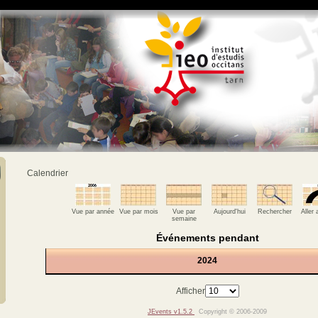
Calendrier
Vue par année
Vue par mois
Vue par
Aujourd'hui
Rechercher
Aller
semaine
Événements pendant
2024
Afficher
JEvents v1.5.2
Copyright © 2006-2009