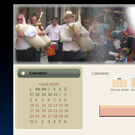
Calendrier
Calendrier
<
Août
2026
>
L
Ma
Me
J
V
S
D
Vue par année
Vue
27
28
29
30
31
1
2
3
4
5
6
7
8
9
10
11
12
13
14
15
16
17
18
19
20
21
22
23
24
25
26
27
28
29
30
31
1
2
3
4
5
6