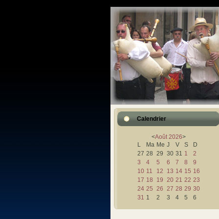
Calendrier
<
Août
2026
>
L
Ma
Me
J
V
S
D
27
28
29
30
31
1
2
3
4
5
6
7
8
9
10
11
12
13
14
15
16
17
18
19
20
21
22
23
24
25
26
27
28
29
30
31
1
2
3
4
5
6