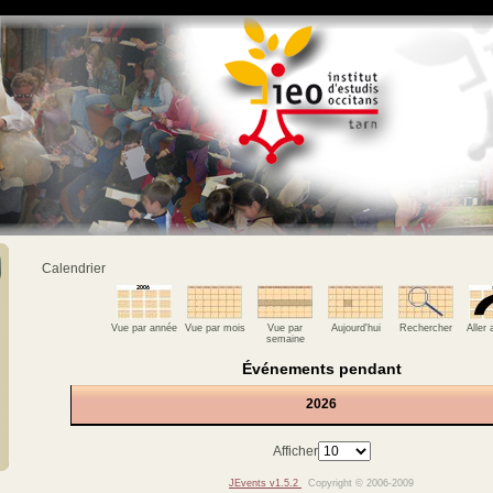
Calendrier
Vue par année
Vue par mois
Vue par
Aujourd'hui
Rechercher
Aller
semaine
Événements pendant
2026
Afficher
JEvents v1.5.2
Copyright © 2006-2009