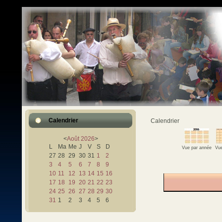
Calendrier
Calendrier
<
Août
2026
>
L
Ma
Me
J
V
S
D
Vue par année
Vue
27
28
29
30
31
1
2
3
4
5
6
7
8
9
10
11
12
13
14
15
16
17
18
19
20
21
22
23
24
25
26
27
28
29
30
31
1
2
3
4
5
6