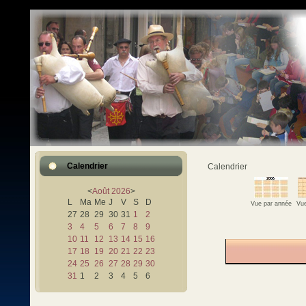
Calendrier
Calendrier
<
Août
2026
>
L
Ma
Me
J
V
S
D
Vue par année
Vue
27
28
29
30
31
1
2
3
4
5
6
7
8
9
10
11
12
13
14
15
16
17
18
19
20
21
22
23
24
25
26
27
28
29
30
31
1
2
3
4
5
6