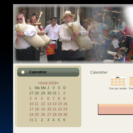
Calendrier
Calendrier
<
Août
2026
>
L
Ma
Me
J
V
S
D
Vue par année
Vue
27
28
29
30
31
1
2
3
4
5
6
7
8
9
10
11
12
13
14
15
16
17
18
19
20
21
22
23
24
25
26
27
28
29
30
31
1
2
3
4
5
6