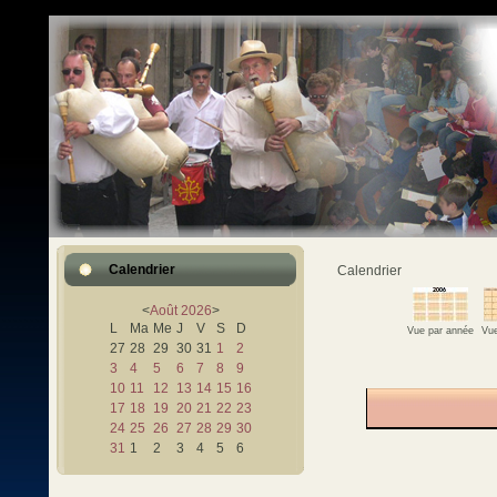
Calendrier
Calendrier
<
Août
2026
>
L
Ma
Me
J
V
S
D
Vue par année
Vue
27
28
29
30
31
1
2
3
4
5
6
7
8
9
10
11
12
13
14
15
16
17
18
19
20
21
22
23
24
25
26
27
28
29
30
31
1
2
3
4
5
6