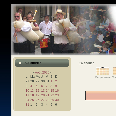
Calendrier
Calendrier
<
Août
2026
>
L
Ma
Me
J
V
S
D
Vue par année
Vue
27
28
29
30
31
1
2
3
4
5
6
7
8
9
10
11
12
13
14
15
16
17
18
19
20
21
22
23
24
25
26
27
28
29
30
31
1
2
3
4
5
6